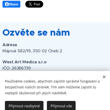
Share
Ozvěte se nám
Adresa
Májová 582/19, 350 02 Cheb 2
West Art Medica s.r.o
IČO:
26386739
Používáme cookies, abychom zajistili správné fungování a
Zavolejte nám
bezpečnost našich stránek. Tím vám můžeme zajistit tu
Ordinace Cheb:
+420 354 438 211
nejlepší zkušenost při jejich návštěvě.
Ordinace Skalná:
+420 354 594 966
Přijmout nezbytné
Přijmout vše