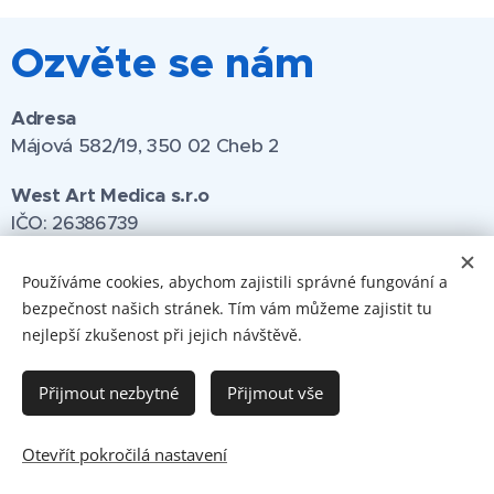
Ozvěte se nám
Adresa
Májová 582/19, 350 02 Cheb 2
West Art Medica s.r.o
IČO:
26386739
Používáme cookies, abychom zajistili správné fungování a
Zavolejte nám
bezpečnost našich stránek. Tím vám můžeme zajistit tu
Ordinace Cheb:
+420 354 438 211
nejlepší zkušenost při jejich návštěvě.
Ordinace Skalná:
+420 354 594 966
Přijmout nezbytné
Přijmout vše
Otevřít pokročilá nastavení
Vytvořeno službou
Webnode
Cookies